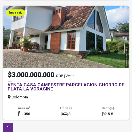
finca raiz
$3.000.000.000
COP
| Venta
VENTA CASA CAMPESTRE PARCELACION CHORRO DE
PLATA LA VORAGINE
Colombia
2
Área m
Alcobas
Baño(s)
350
3
5.5
1