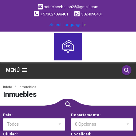
patriciaceballos25@gmail.com
+573024098401
3024098401
Select Language
▼
MENÚ
Inicio
Inmuebles
Inmuebles
País:
Departamento:
Todos
0 Opciones
Ciudad:
Localidad: