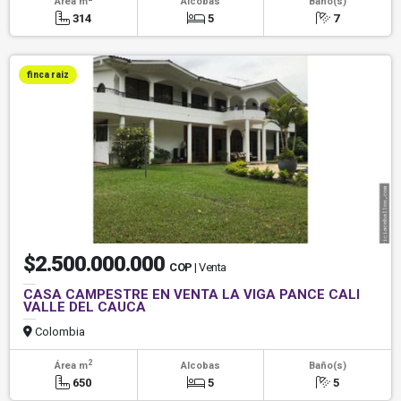
Área m
Alcobas
Baño(s)
314
5
7
finca raiz
$2.500.000.000
COP
| Venta
CASA CAMPESTRE EN VENTA LA VIGA PANCE CALI
VALLE DEL CAUCA
Colombia
2
Área m
Alcobas
Baño(s)
650
5
5