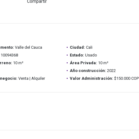
Compartir
amento:
Valle del Cauca
Ciudad:
Cali
10094368
Estado:
Usado
rreno:
10 m²
Área Privada:
10 m²
Año construcción:
2022
 negocio:
Venta | Alquiler
Valor Administración:
$150.000 COP