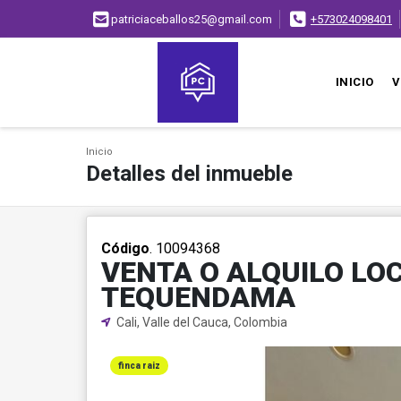
patriciaceballos25@gmail.com
+573024098401
INICIO
V
Inicio
Detalles del inmueble
Código
. 10094368
VENTA O ALQUILO LO
TEQUENDAMA
Cali, Valle del Cauca, Colombia
finca raiz