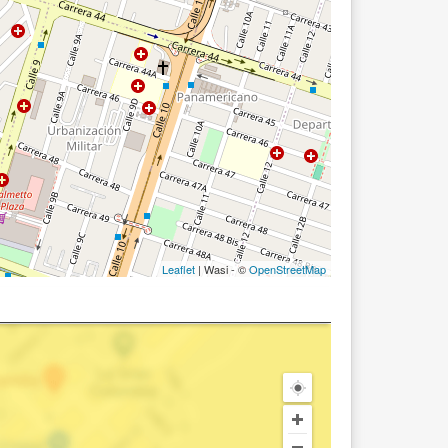
Leaflet
| Wasi - ©
OpenStreetMap