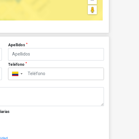
*
Apellidos
*
Teléfono
▼
iarias
cidad