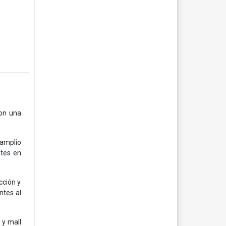
on una
 amplio
ntes en
cción y
ntes al
 y mall