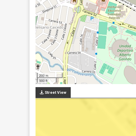
200 m
500 ft
Street View