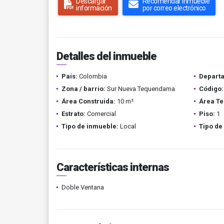
Descargar
Recomendar inmueble
información
por correo electrónico
Detalles del inmueble
País:
Colombia
Depart
Zona / barrio:
Sur Nueva Tequendama
Código:
Área Construida:
10 m²
Área Te
Estrato:
Comercial
Piso:
1
Tipo de inmueble:
Local
Tipo de
Características internas
Doble Ventana