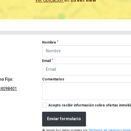
Ver Ubicación
en
street view
*
Nombre
*
Email
no Fijo:
Comentarios
24098401
Acepto recibir información sobre ofertas inmobil
Enviar formulario
Al enviar tus datos aceptas los
Términos de servicio y priva