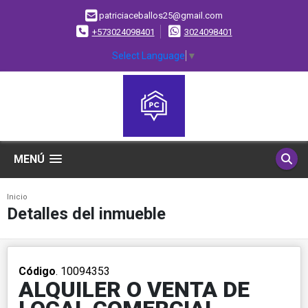
patriciaceballos25@gmail.com
+573024098401
3024098401
Select Language
▼
MENÚ
Inicio
Detalles del inmueble
Código
. 10094353
ALQUILER O VENTA DE