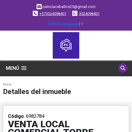
patriciaceballos25@gmail.com
+573024098401
3024098401
Select Language
▼
MENÚ
Inicio
Detalles del inmueble
Código
. 6982784
VENTA LOCAL