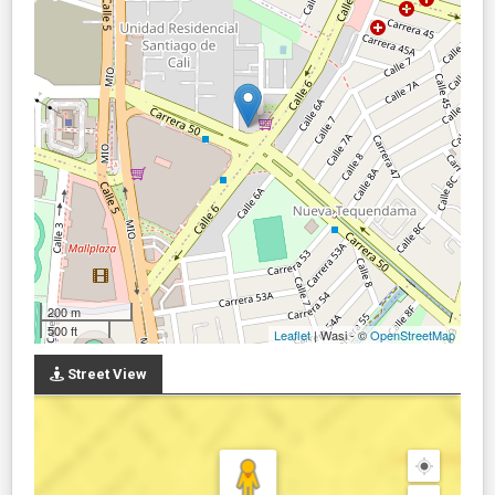
200 m
500 ft
Leaflet
| Wasi - ©
OpenStreetMap
Street View