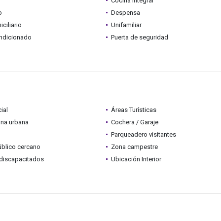
Cocina integral
o
Despensa
ciliario
Unifamiliar
ondicionado
Puerta de seguridad
ial
Áreas Turísticas
ona urbana
Cochera / Garaje
Parqueadero visitantes
úblico cercano
Zona campestre
discapacitados
Ubicación Interior