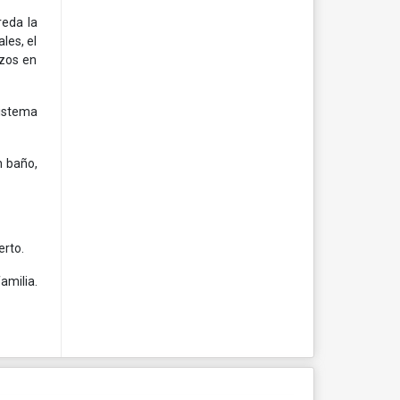
reda la
les, el
izos en
sistema
n baño,
erto.
amilia.