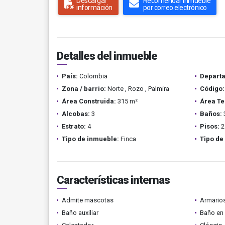
Descargar
Recomendar inmueble
información
por correo electrónico
Detalles del inmueble
País:
Colombia
Depart
Zona / barrio:
Norte , Rozo , Palmira
Código:
Área Construida:
315 m²
Área Te
Alcobas:
3
Baños:
Estrato:
4
Pisos:
2
Tipo de inmueble:
Finca
Tipo de
Características internas
Admite mascotas
Armario
Baño auxiliar
Baño en 