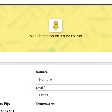
Ver Ubicación
en
street view
*
Nombre
*
Email
no Fijo:
Comentarios
24098401