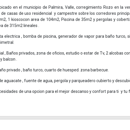
icado en el municipio de Palmira, Valle, corregimiento Rozo en la ve
a de casas de uso residencial y campestre sobre los corredores principa
3m2, 1 kioscocon area de 104m2, Piscina de 35m2 y pergolas y cobert
a de 315m2 lineales .
a electrica , bomba de piscina, generador de vapor para baño turco, 
imetral.
al , Baños privados, zona de oficios, estudio o estar de Tv, 2 alcobas co
y balcon .
 baño privado , baño turco, cuarto de huesped. zona barbecue.
e aguacate , fuente de agua, pergola y parqueadero cubierto y descubi
sidades de una opcion para el mejor descanso y confort para ti y tu f