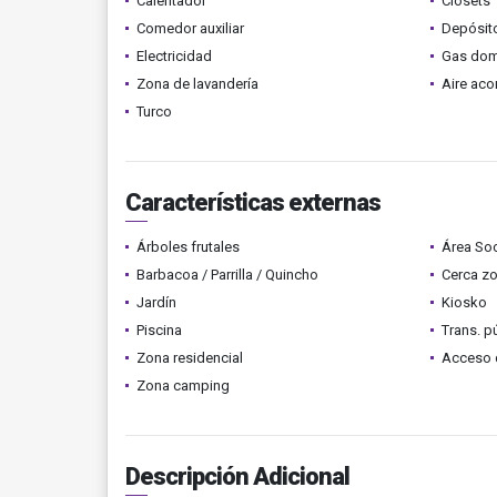
Calentador
Clósets
Comedor auxiliar
Depósit
Electricidad
Gas domi
Zona de lavandería
Aire ac
Turco
Características externas
Árboles frutales
Área Soc
Barbacoa / Parrilla / Quincho
Cerca z
Jardín
Kiosko
Piscina
Trans. p
Zona residencial
Acceso 
Zona camping
Descripción Adicional