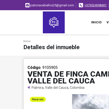
patriciaceballos25@gmail.com
+573024098401
INICIO
V
Inicio
Detalles del inmueble
Código
. 9105905
VENTA DE FINCA CAM
VALLE DEL CAUCA
Palmira, Valle del Cauca, Colombia
finca raiz