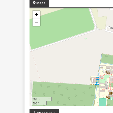
Mapa
+
−
200 m
500 ft