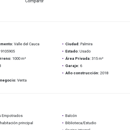
Compartir
amento:
Valle del Cauca
Ciudad:
Palmira
9105905
Estado:
Usado
rreno:
1000 m²
Área Privada:
315 m²
3
Garaje:
6
Año construcción:
2018
 negocio:
Venta
s Empotrados
Balcón
habitación principal
Biblioteca/Estudio