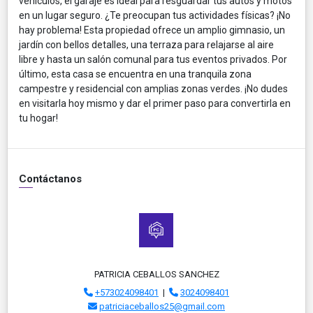
vehículos, el garaje es ideal para resguardar tus autos y motos
en un lugar seguro. ¿Te preocupan tus actividades físicas? ¡No
hay problema! Esta propiedad ofrece un amplio gimnasio, un
jardín con bellos detalles, una terraza para relajarse al aire
libre y hasta un salón comunal para tus eventos privados. Por
último, esta casa se encuentra en una tranquila zona
campestre y residencial con amplias zonas verdes. ¡No dudes
en visitarla hoy mismo y dar el primer paso para convertirla en
tu hogar!
Contáctanos
PATRICIA CEBALLOS SANCHEZ
+573024098401
|
3024098401
patriciaceballos25@gmail.com