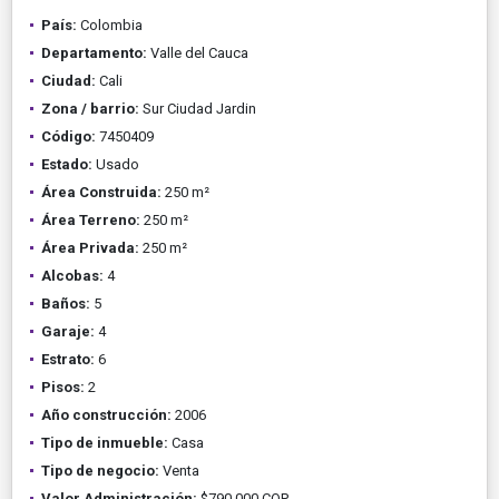
País:
Colombia
Departamento:
Valle del Cauca
Ciudad:
Cali
Zona / barrio:
Sur Ciudad Jardin
Código:
7450409
Estado:
Usado
Área Construida:
250 m²
Área Terreno:
250 m²
Área Privada:
250 m²
Alcobas:
4
Baños:
5
Garaje:
4
Estrato:
6
Pisos:
2
Año construcción:
2006
Tipo de inmueble:
Casa
Tipo de negocio:
Venta
Valor Administración:
$790.000 COP