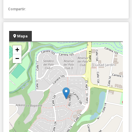
Compartir:
Mapa
+
−