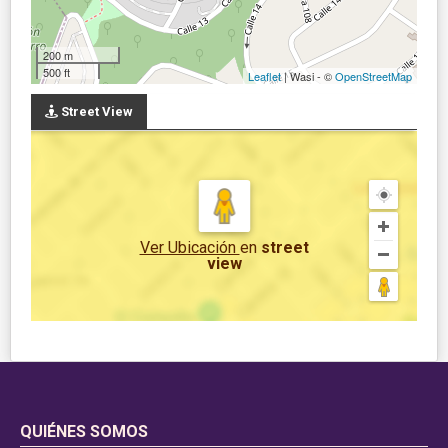
200 m
500 ft
Leaflet
| Wasi - ©
OpenStreetMap
Street View
Ver Ubicación
en
street
view
QUIÉNES SOMOS