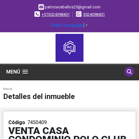
patriciaceballos25@gmail.com
+573024098401
3024098401
Select Language
▼
MENÚ
Inicio
Detalles del inmueble
Código
. 7450409
VENTA CASA