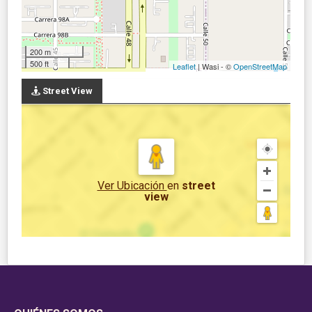
200 m
500 ft
Leaflet
| Wasi - ©
OpenStreetMap
Street View
Ver Ubicación
en
street
view