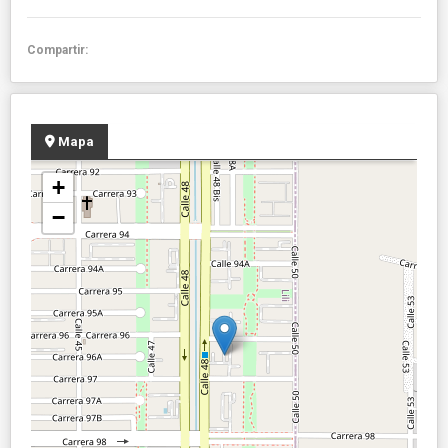
Compartir:
Mapa
+
−