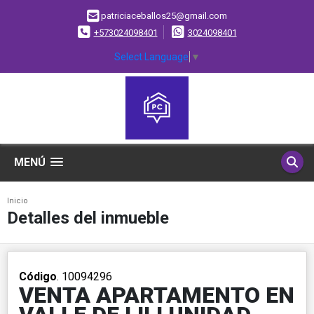
patriciaceballos25@gmail.com
+573024098401
3024098401
Select Language
▼
MENÚ
Inicio
Detalles del inmueble
Código
. 10094296
VENTA APARTAMENTO EN