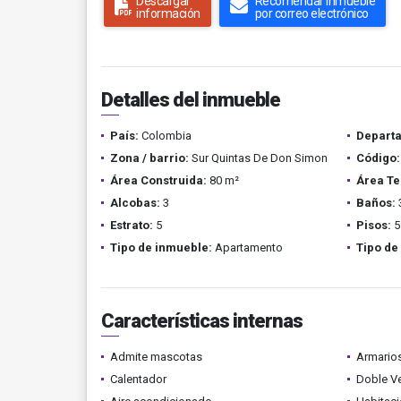
Descargar
Recomendar inmueble
información
por correo electrónico
Detalles del inmueble
País:
Colombia
Depart
Zona / barrio:
Sur Quintas De Don Simon
Código:
Área Construida:
80 m²
Área Te
Alcobas:
3
Baños:
Estrato:
5
Pisos:
5
Tipo de inmueble:
Apartamento
Tipo de
Características internas
Admite mascotas
Armario
Calentador
Doble V