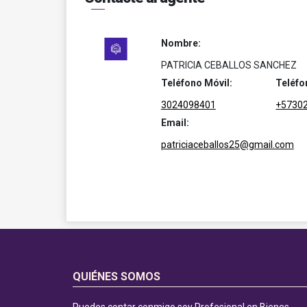
Nombre:
PATRICIA CEBALLOS SANCHEZ
Teléfono Móvil:
Teléfo
3024098401
+5730
Email:
patriciaceballos25@gmail.com
QUIÉNES SOMOS
Puedes contar conmigo soy Profesional en Bienes