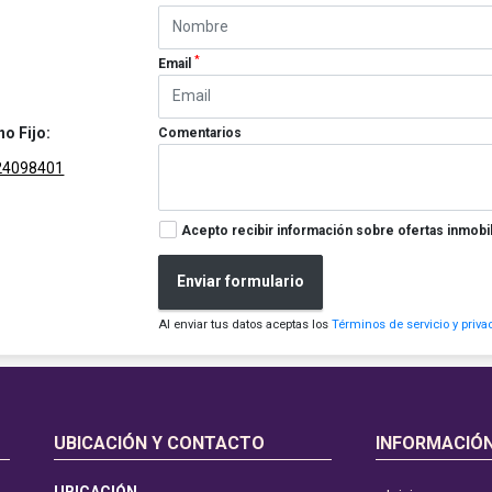
*
Email
no Fijo:
Comentarios
24098401
Acepto recibir información sobre ofertas inmobil
Enviar formulario
Al enviar tus datos aceptas los
Términos de servicio y priva
UBICACIÓN Y CONTACTO
INFORMACIÓ
UBICACIÓN