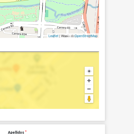
Leaflet
| Wasi - ©
OpenStreetMap
*
Apellidos