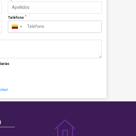
*
Teléfono
▼
iarias
cidad
N