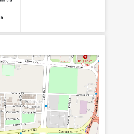
ilancia
la