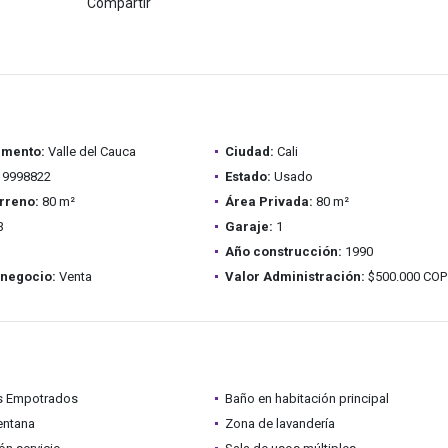
Compartir
amento:
Valle del Cauca
Ciudad:
Cali
9998822
Estado:
Usado
rreno:
80 m²
Área Privada:
80 m²
3
Garaje:
1
Año construcción:
1990
 negocio:
Venta
Valor Administración:
$500.000 COP
s Empotrados
Baño en habitación principal
entana
Zona de lavandería