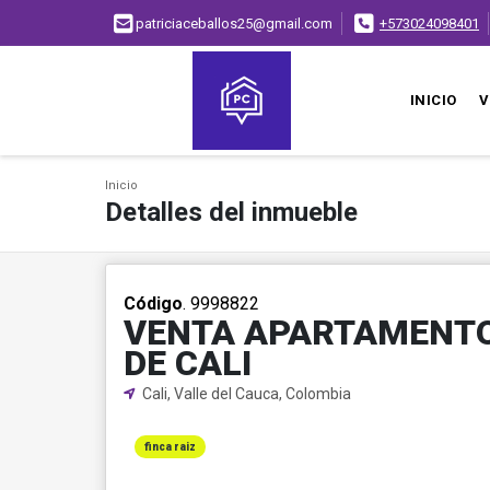
patriciaceballos25@gmail.com
+573024098401
INICIO
V
Inicio
Detalles del inmueble
Código
. 9998822
VENTA APARTAMENTO
DE CALI
Cali, Valle del Cauca, Colombia
finca raiz