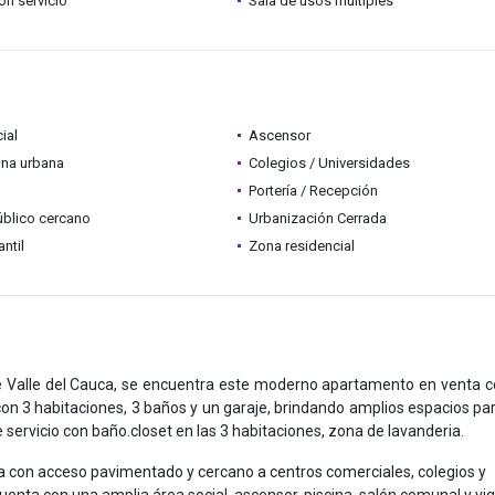
ón servicio
Sala de usos múltiples
ial
Ascensor
ona urbana
Colegios / Universidades
Portería / Recepción
úblico cercano
Urbanización Cerrada
ntil
Zona residencial
de Valle del Cauca, se encuentra este moderno apartamento en venta 
on 3 habitaciones, 3 baños y un garaje, brindando amplios espacios pa
e servicio con baño.closet en las 3 habitaciones, zona de lavanderia.
a con acceso pavimentado y cercano a centros comerciales, colegios y