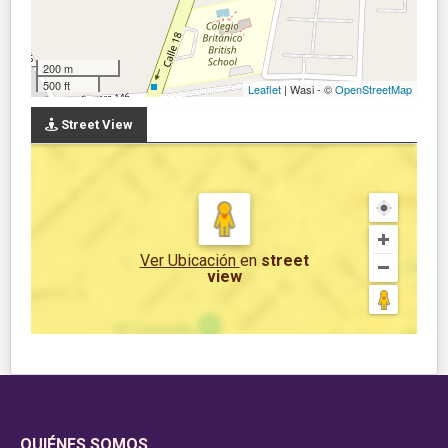
200 m
500 ft
Leaflet
| Wasi - ©
OpenStreetMap
Street View
Ver Ubicación
en
street
view
QUIÉNES SOMOS