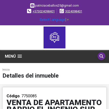
patriciaceballos25@gmail.com
+573024098401
3024098401
Select Language
▼
MENÚ
Inicio
Detalles del inmueble
Código
. 7750085
VENTA DE APARTAMENTO