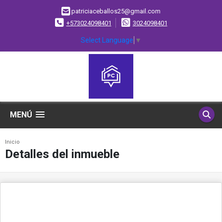
patriciaceballos25@gmail.com
+573024098401
3024098401
Select Language
▼
MENÚ
Inicio
Detalles del inmueble